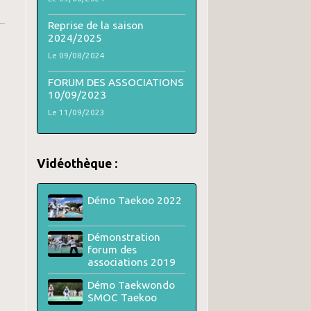
Reprise de la saison
2024/2025
Le 09/08/2024
FORUM DES ASSOCIATIONS
10/09/2023
Le 11/09/2023
Vidéothèque :
Démo Taekoo 2022
Démonstration
forum des
associations 2019
Démo Taekwondo
SMOC Taekoo