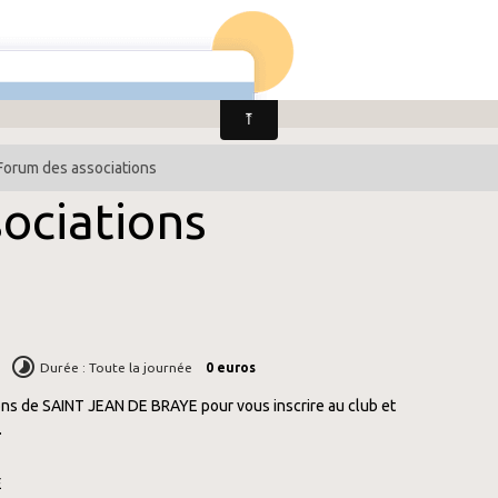
Horaires & Lieux
Inscription & Réinscription
Ress
nstagram
Forum des associations
ociations
Durée : Toute la journée
0 euros
ons de SAINT JEAN DE BRAYE pour vous inscrire au club et
.
E