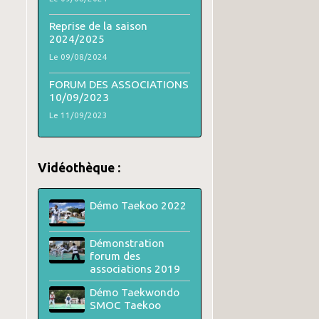
Reprise de la saison
2024/2025
Le 09/08/2024
FORUM DES ASSOCIATIONS
10/09/2023
Le 11/09/2023
Vidéothèque :
Démo Taekoo 2022
Démonstration
forum des
associations 2019
Démo Taekwondo
SMOC Taekoo