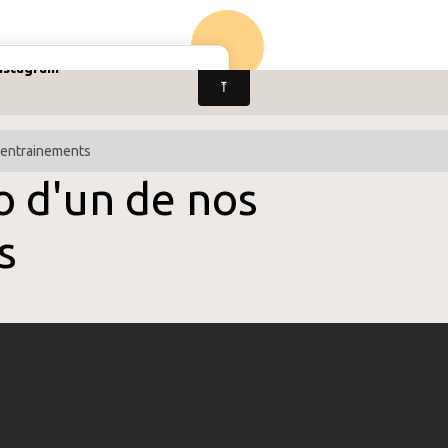
Horaires & Lieux
Inscription & Réinscription
Ress
nstagram
 entrainements
o d'un de nos
s