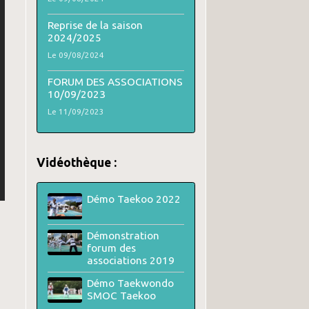
Reprise de la saison
2024/2025
Le 09/08/2024
FORUM DES ASSOCIATIONS
10/09/2023
Le 11/09/2023
Vidéothèque :
Démo Taekoo 2022
Démonstration
forum des
associations 2019
Démo Taekwondo
SMOC Taekoo