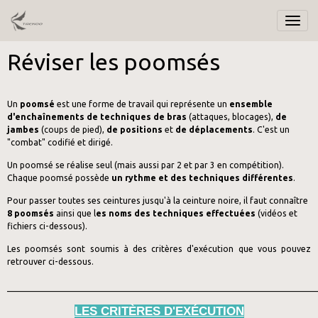
Réviser les poomsés
Un
poomsé
est une forme de travail qui représente un
ensemble
d'enchaînements de techniques de bras
(attaques, blocages),
de
jambes
(coups de pied),
de positions
et
de déplacements
. C'est un
"combat" codifié et dirigé.
Un poomsé se réalise seul (mais aussi par 2 et par 3 en compétition).
Chaque poomsé possède
un rythme et des techniques différentes
.
Pour passer toutes ses ceintures jusqu'à la ceinture noire, il faut connaître
8 poomsés
ainsi que l
es noms des techniques effectuées
(vidéos et
fichiers ci-dessous).
Les poomsés sont soumis à des critères d'exécution que vous pouvez
retrouver ci-dessous.
_________________________________________________________________________
LES CRITÈRES D'EXÉCUTION